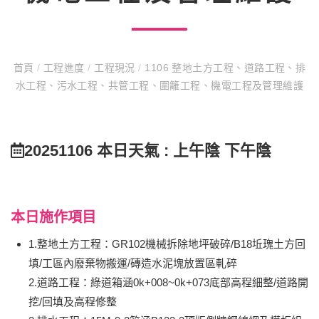
首頁
/
工程進度
/
工程現況
/
1106 整地土方工程、道路工程、排
水工程、污水工程、共管工程、圍籬工程、機電工程及管理維護
20251106 本日天氣 : 上午陰 下午陰
本日施作項目
1.整地土方工程：GR102機械拆除地坪破碎/B18坵瑰土方回
填/工區內廢棄物搬運/磚造水泥塊放置區軋碎
2.道路工程：綠道箱涵0k+008~0k+073底部高程細整/道路開
挖/回填及高程修整