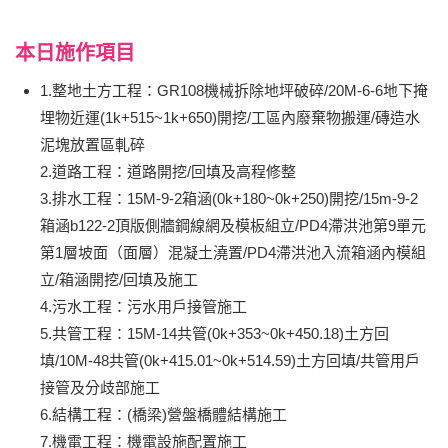
本日施作項目
1.整地土方工程：GR108機械拆除地坪破碎/20M-6-6地下掩
埋物近運(1k+515~1k+650)開挖/工區內廢棄物搬運/磚造水
泥塊放置區軋碎
2.道路工程：道路開挖/回填及高程修整
3.排水工程：15M-9-2箱涵(0k+180~0k+250)開挖/15m-9-2
箱涵b122-2頂版側牆鋼線網及模板組立/PD4滯洪池第9單元
第1層坡面（面層）混凝土澆置/PD4滯洪池入流箱涵內模組
立/箱涵開挖/回填及施工
4.污水工程：污水用戶接管施工
5.共管工程：15M-14共管(0k+353~0k+450.18)土方回
填/10M-48共管(0k+415.01~0k+514.59)土方回填/共管用戶
接管及分歧部施工
6.結構工程：(橋梁)營盤橋體結構施工
7.機電工程：機電設施配置施工