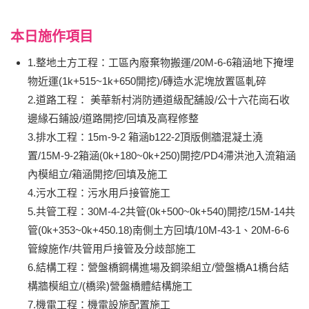
本日施作項目
1.整地土方工程：工區內廢棄物搬運/20M-6-6箱涵地下掩埋
物近運(1k+515~1k+650開挖)/磚造水泥塊放置區軋碎
2.道路工程： 美華新村消防通道級配舖設/公十六花崗石收
邊緣石鋪設/道路開挖/回填及高程修整
3.排水工程：15m-9-2 箱涵b122-2頂版側牆混凝土澆
置/15M-9-2箱涵(0k+180~0k+250)開挖/PD4滯洪池入流箱涵
內模組立/箱涵開挖/回填及施工
4.污水工程：污水用戶接管施工
5.共管工程：30M-4-2共管(0k+500~0k+540)開挖/15M-14共
管(0k+353~0k+450.18)南側土方回填/10M-43-1、20M-6-6
管線施作/共管用戶接管及分歧部施工
6.結構工程：營盤橋鋼構進場及鋼梁組立/營盤橋A1橋台結
構牆模組立/(橋梁)營盤橋體結構施工
7.機電工程：機電設施配置施工