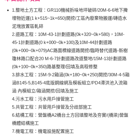
1.整地土方工程：GR110機械拆哚地坪破碎/20M-6-6地下掩
埋物近運(1 k+515~1k+650)開挖/工區內廢棄物搬運/磚造水
泥塊放置區軋碎
2.道路工程：10M-43-1計劃道路(0k+320~0k+580)，10M-
45-1計劃道路(0 k+000~0k+100)及10M-44計劃道路
(0k+000~0k+079)AC路面標線道路開挖/臨時替代道路-新樹
瓊林路口配合20 M-6-7計劃道路改道整地/15M-13計劃道路
(0k+100~0k+350)路基整理/回填及高程修整
3.排水工程：15M-9-2箱涵(0k+180~0k+250)開挖/30M-4-5箱
涵B145-5,B145-4底版鋼線網及模板組立/PD4滯洪池入流箱
涵 內模組立/箱涵開挖/回填及施工
4.污水工程：污水用戶接管施工
5.共管工程：共管用戶接管及分歧部施工
6.結構工程：營盤橋A2橋台土方回填整地及夯實/(橋梁)營盤
橋體結構施工
7.機電工程：機電設施配置施工