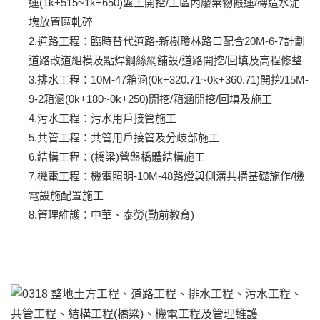
運(1k+515~1k+650)盤土開挖/工區內廢棄物搬運/磚造水泥
塊放置區軋碎
2.道路工程：臨時替代道路-新樹瓊林路口配合20M-6-7計劃
道路改道組模及點焊鋼絲網舖設/道路開挖/回填及高程修整
3.排水工程：10M-47箱涵(0k+320.71~0k+360.71)開挖/15M-
9-2箱涵(0k+180~0k+250)開挖/箱涵開挖/回填及施工
4.污水工程：污水用戶接管施工
5.共管工程：共管用戶接管及分歧部施工
6.結構工程：(橋梁)營盤橋體結構施工
7.機電工程：機電照明-10M-48路燈與側溝共構基礎施作/機
電設施配置施工
8.管理維護：中華、泰勞(勤前教育)