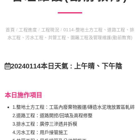
首頁
/
工程進度
/
工程現況
/
0114-整地土方工程、道路工程、排
水工程、污水工程、共管工程、圍籬工程及管理維護(勤前教育)
20240114本日天氣 : 上午晴、下午陰
本日施作項目
1.整地土方工程：工區內廢棄物搬運/磚造水泥塊放置區軋碎
2.道路工程：道路開挖/回填及高程修整
3.排水工程：廣停三滲透井拆模
4.污水工程：用戶接管施工