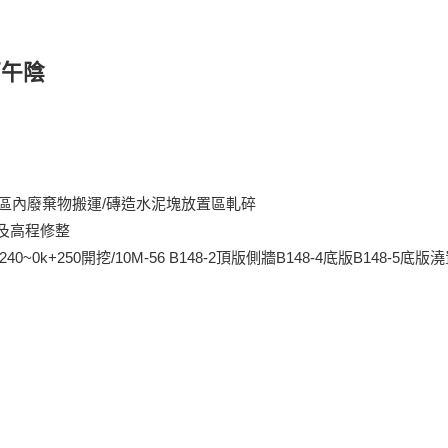
下午陰
/工區內廢棄物搬運/磚造水泥塊放置區軋碎
填及高程修整
40~0k+250開挖/10M-56 B148-2頂版側牆B148-4底版B148-5底