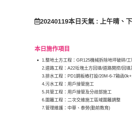
20240119本日天氣 : 上午晴、
本日施作項目
1.整地土方工程：GR125機械拆除地坪破碎
2.道路工程：A22坵塊土方回填/道路開挖/回
3.排水工程：PD1鋼板樁打設/20M-6-7箱函0k+2
4.污水工程：用戶接管施工
5.共管工程：用戶接管及分歧部施工
6.圍籬工程：二次交維施工區域圍籬調整
7.管理維護：中華、泰勞(勤前教育)