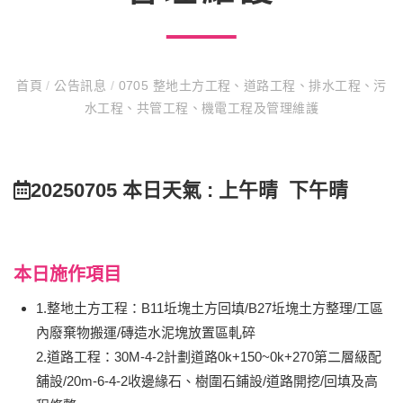
首頁
/
公告訊息
/
0705 整地土方工程、道路工程、排水工程、污
水工程、共管工程、機電工程及管理維護
20250705 本日天氣 : 上午晴 下午晴
本日施作項目
1.整地土方工程：B11坵塊土方回填/B27坵塊土方整理/工區
內廢棄物搬運/磚造水泥塊放置區軋碎
2.道路工程：30M-4-2計劃道路0k+150~0k+270第二層級配
舖設/20m-6-4-2收邊緣石、樹圍石鋪設/道路開挖/回填及高