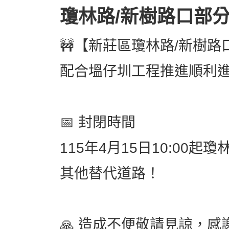
瓊林路/新樹路口部
🚧【新莊區瓊林路/新樹路
配合塭仔圳工程推進順利進
📅 封閉時間
115年4月15日10:0
其他替代道路！
🙏 造成不便敬請見諒，